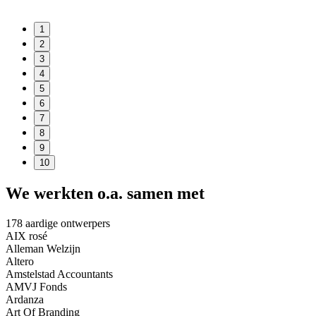
1
2
3
4
5
6
7
8
9
10
We werkten o.a. samen met
178 aardige ontwerpers
AIX rosé
Alleman Welzijn
Altero
Amstelstad Accountants
AMVJ Fonds
Ardanza
Art Of Branding