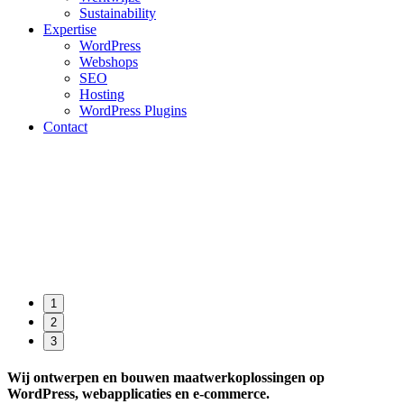
Sustainability
Expertise
WordPress
Webshops
SEO
Hosting
WordPress Plugins
Contact
Uw online presence. Technisch scherp. Toegesneden op resultaat.
over atypisch
1
2
3
Wij ontwerpen en bouwen maatwerkoplossingen op
WordPress, webapplicaties en e‑commerce.