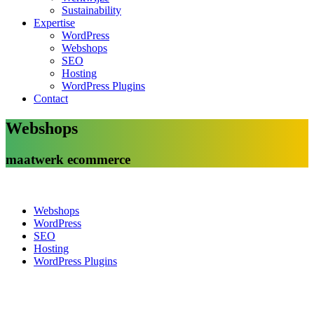
Sustainability
Expertise
WordPress
Webshops
SEO
Hosting
WordPress Plugins
Contact
Webshops
maatwerk ecommerce
Webshops
WordPress
SEO
Hosting
WordPress Plugins