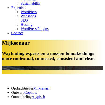
Sustainability
Expertise
WordPress
Webshops
SEO
Hosting
WordPress Plugins
Contact
Mijksenaar
Wayfinding experts on a mission to make things
more contextual, connected, consistent and clear.
Opdrachtgever
Mijksenaar
Ontwerp
Copilots
Ontwikkeling
Atypisch