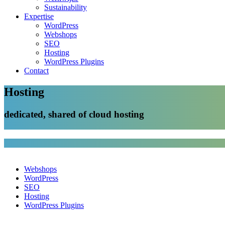
Sustainability
Expertise
WordPress
Webshops
SEO
Hosting
WordPress Plugins
Contact
Hosting
dedicated, shared of cloud hosting
Webshops
WordPress
SEO
Hosting
WordPress Plugins