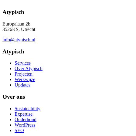
Atypisch
Europalaan 2b
3526KS, Utrecht
info@atypisch.nl
Atypisch
Services
Over Atypisch
Projecten
Werkwijze
Updates
Over ons
Sustainability
Expertise
Onderhoud
WordPress
SEO