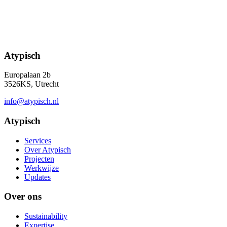
Atypisch
Europalaan 2b
3526KS, Utrecht
info@atypisch.nl
Atypisch
Services
Over Atypisch
Projecten
Werkwijze
Updates
Over ons
Sustainability
Expertise