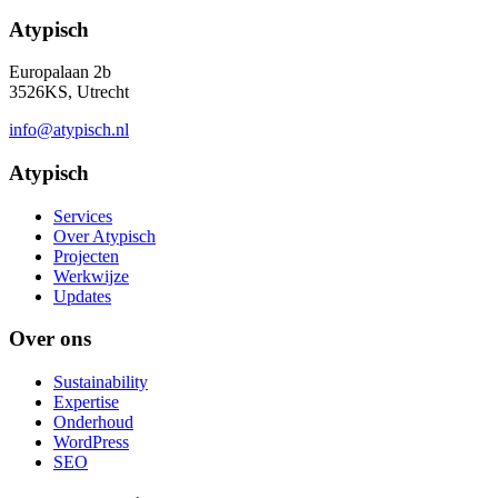
Atypisch
Europalaan 2b
3526KS, Utrecht
info@atypisch.nl
Atypisch
Services
Over Atypisch
Projecten
Werkwijze
Updates
Over ons
Sustainability
Expertise
Onderhoud
WordPress
SEO