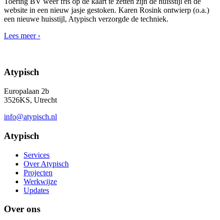
Toering BV weer fris op de kaart te zetten zijn de huisstijl en de
website in een nieuw jasje gestoken. Karen Rosink ontwierp (o.a.)
een nieuwe huisstijl, Atypisch verzorgde de techniek.
Lees meer ›
Atypisch
Europalaan 2b
3526KS, Utrecht
info@atypisch.nl
Atypisch
Services
Over Atypisch
Projecten
Werkwijze
Updates
Over ons