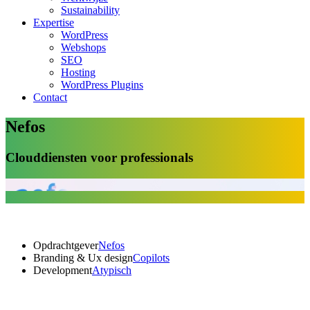
Sustainability
Expertise
WordPress
Webshops
SEO
Hosting
WordPress Plugins
Contact
Nefos
Clouddiensten voor professionals
Opdrachtgever
Nefos
Branding & Ux design
Copilots
Development
Atypisch