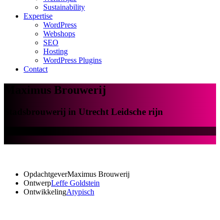
Sustainability
Expertise
WordPress
Webshops
SEO
Hosting
WordPress Plugins
Contact
Maximus Brouwerij
Stadsbrouwerij in Utrecht Leidsche rijn
Opdachtgever
Maximus Brouwerij
Ontwerp
Leffe Goldstein
Ontwikkeling
Atypisch